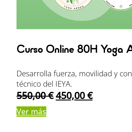
Curso Online 80H Yoga A
Desarrolla fuerza, movilidad y co
técnico del IEYA.
El
El
550,00
€
450,00
€
precio
precio
Ver más
original
actual