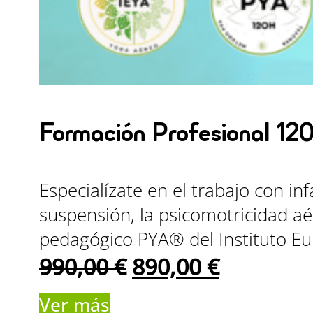
Formación Profesional 12
Especialízate en el trabajo con i
suspensión, la psicomotricidad aé
pedagógico PYA® del Instituto E
El
El
990,00
€
890,00
€
precio
precio
Ver más