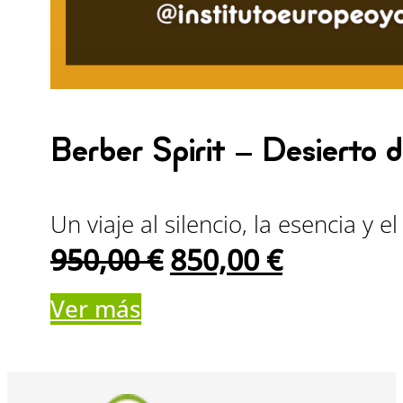
Berber Spirit — Desierto 
Un viaje al silencio, la esencia y 
El
El
950,00
€
850,00
€
precio
precio
Ver más
original
actual
era:
es: