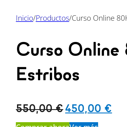
Inicio
/
Productos
/
Curso Online 80
Curso Online
Estribos
El
El
550,00
€
450,00
€
precio
pre