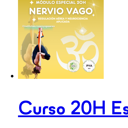
de
Caderas
cantidad
Curso 20H Es