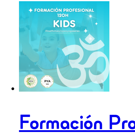
+
Yoga
Nidra
cantidad
Formación Pr