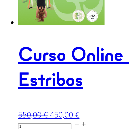
Curso Online
Estribos
El
El
550,00
€
450,00
€
Curso
precio
precio