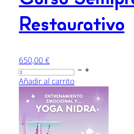
Restaurativo
650,00
€
Curso
Semipresencial
Añadir al carrito
80h
Yoga
Aéreo
Restaurativo
cantidad