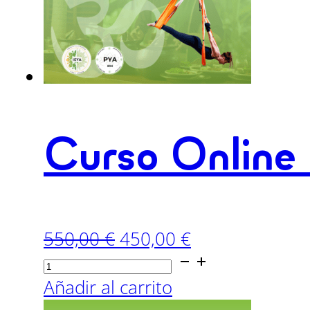
Curso Online
El
El
550,00
€
450,00
€
Curso
precio
precio
Online
original
actual
Añadir al carrito