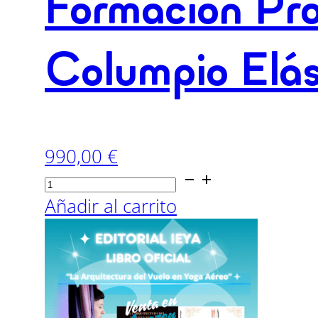
Formación Pr
Columpio Elás
990,00
€
Formación
Profesional
Añadir al carrito
150h
Yoga
Aéreo
Columpio