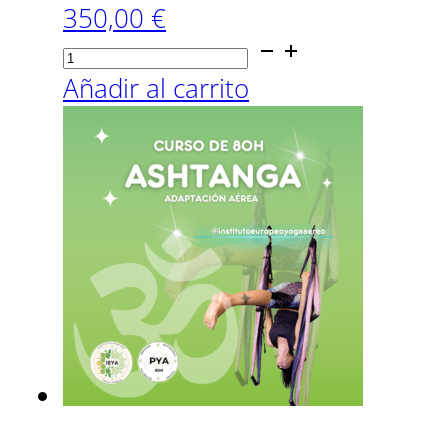
350,00
€
Curso
Online
Añadir al carrito
30H
Training
Yoga
Aéreo
cantidad