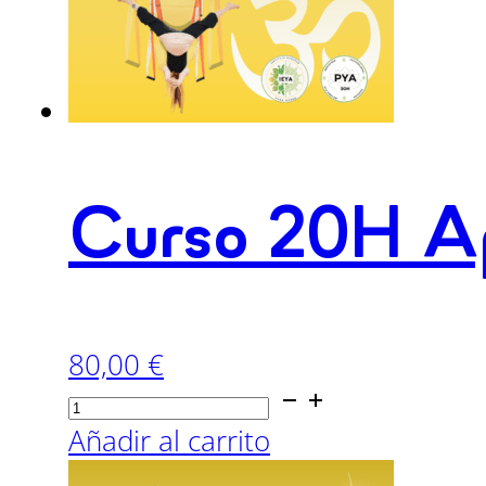
Curso 20H Ap
80,00
€
Curso
20H
Añadir al carrito
Apertura