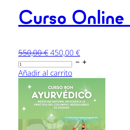
Curso Online
El
El
550,00
€
450,00
€
Curso
precio
precio
Online
original
actual
Añadir al carrito
80H
era:
es:
Yoga
550,00 €.
450,00 €.
Aéreo
Ashtanga
cantidad