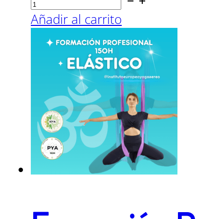
Formación
Profesional
Añadir al carrito
150h
Columpio
Estribos
cantidad