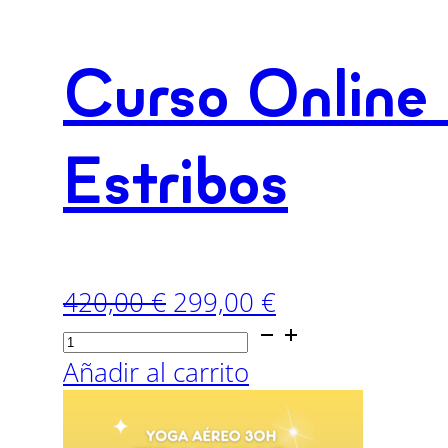
Curso Online 
Estribos
El
El
420,00
€
299,00
€
Curso
precio
precio
Online
original
actual
Añadir al carrito
30H
era:
es:
Iniciación
420,00 €.
299,00 €.