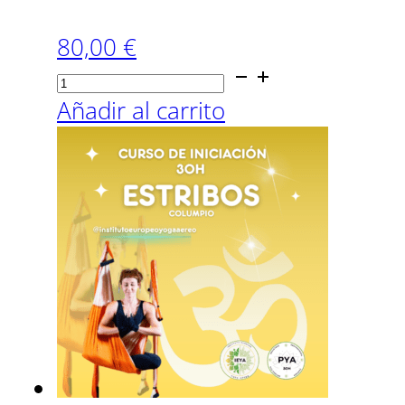
80,00
€
Curso
20H
Añadir al carrito
Especial
Nervio
Vago
cantidad