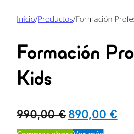
Inicio
/
Productos
/
Formación Profe
Formación Pro
Kids
El
El
990,00
€
890,00
€
precio
pre